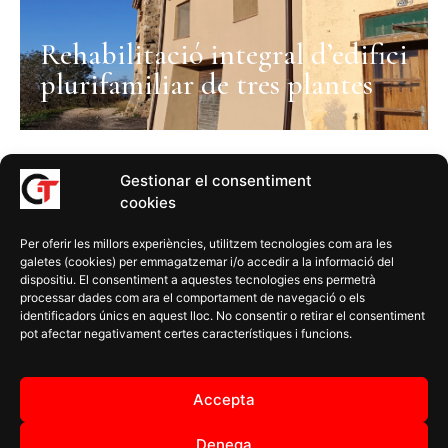
Rehabilitació integral d’edifici
plurifamiliar de tres plantes
Gestionar el consentiment
cookies
CONTACTE
SOCIAL
LEGAL
Per oferir les millors experiències, utilitzem tecnologies com ara les
carlos@trinchan.cat
Instagram
Avís legal i
galetes (cookies) per emmagatzemar i/o accedir a la informació del
política de
dispositiu. El consentiment a aquestes tecnologies ens permetrà
+34 635 67
Facebook
processar dades com ara el comportament de navegació o els
privacitat
19 52
Linkedin
identificadors únics en aquest lloc. No consentir o retirar el consentiment
Termes i
pot afectar negativament certes característiques i funcions.
Antoni
Youtube
condicions
Asens, 1 |
Podcast
43740
Política de
Accepta
Mora
cookies
d'Ebre
Declaració
Denega