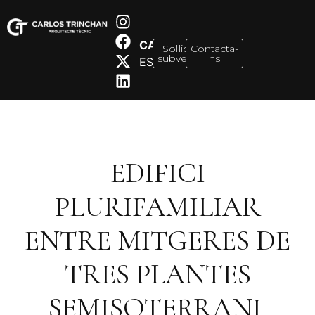
CA
Sol·licitar
Contacta-
subvenció
ns
ES
EDIFICI
PLURIFAMILIAR
ENTRE MITGERES DE
TRES PLANTES
SEMISOTERRANI,