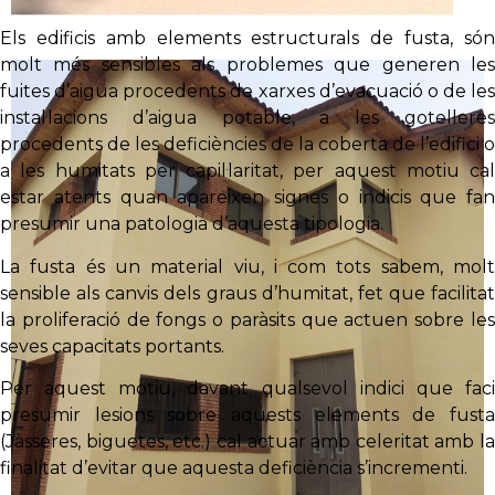
Els edificis amb elements estructurals de fusta, són
molt més sensibles als problemes que generen les
fuites d’aigua procedents de xarxes d’evacuació o de les
instal·lacions d’aigua potable, a les gotelleres
procedents de les deficiències de la coberta de l’edifici o
a les humitats per capil·laritat, per aquest motiu cal
estar atents quan apareixen signes o indicis que fan
presumir una patologia d’aquesta tipologia.
La fusta és un material viu, i com tots sabem, molt
sensible als canvis dels graus d’humitat, fet que facilitat
la proliferació de fongs o paràsits que actuen sobre les
seves capacitats portants.
Per aquest motiu, davant qualsevol indici que faci
presumir lesions sobre aquests elements de fusta
(Jàsseres, biguetes, etc.) cal actuar amb celeritat amb la
finalitat d’evitar que aquesta deficiència s’incrementi.